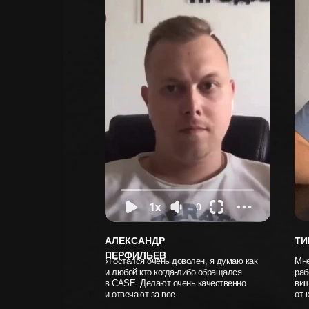
АЛЕКСАНДР
ТИ
ПЕРФИЛЬЕВ
Я остался очень доволен, я думаю как
Мне
и любой кто когда-либо обращался
раб
в СASE. Делают очень качественно
виш
и отвечают за все.
от 