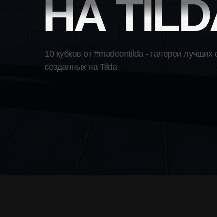
НА TILD
10 кубков от #madeontilda - галереи лучших 
созданных на Tilda